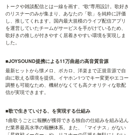
トークや雑談配信とは一線を画す、“歌”専用設計。歌好き
のリスナーのみが集まり、あなたの「歌」を純粋に評価
し、推してくれます。国内最大規模のライブ配信アプリ
を運営していたチームがサービスを手がけているため、
歌好きの推しが付きやすく居着きやすい環境を実現しま
した。
■JOYSOUND提携による11万曲超の高音質音源
最新ヒットから懐メロ、ボカロ、洋楽まで正規音源で自
由に歌える環境を提供。イヤホン1つでキー変更やエコー
調整も可能なため、機材がなくても高クオリティな歌配
信が実現できます。
■歌で生きていける、を実現する仕組み
1曲歌うごとに報酬が獲得できる独自の仕組みを組み込ん
だ業界最高水準の報酬体系。また、「マイナス」がない
「昇格戦メーター」や、リスナーの応援を無駄にしない