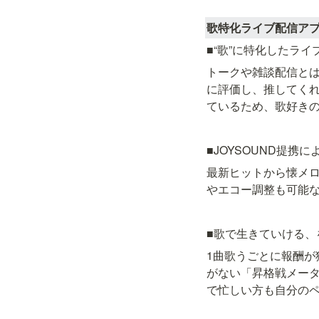
歌特化ライブ配信アプリ
■“歌”に特化したライ
トークや雑談配信とは
に評価し、推してく
ているため、歌好き
■JOYSOUND提携
最新ヒットから懐メ
やエコー調整も可能
■歌で生きていける、
1曲歌うごとに報酬
がない「昇格戦メー
で忙しい方も自分の