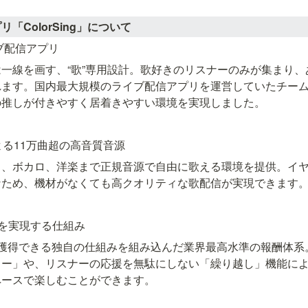
「ColorSing」について
ブ配信アプリ
一線を画す、“歌”専用設計。歌好きのリスナーのみが集まり
れます。国内最大規模のライブ配信アプリを運営していたチー
の推しが付きやすく居着きやすい環境を実現しました。
による11万曲超の高音質音源
ロ、ボカロ、洋楽まで正規音源で自由に歌える環境を提供。イヤ
なため、機材がなくても高クオリティな歌配信が実現できます
を実現する仕組み
が獲得できる独自の仕組みを組み込んだ業界最高水準の報酬体系
ター」や、リスナーの応援を無駄にしない「繰り越し」機能に
ペースで楽しむことができます。