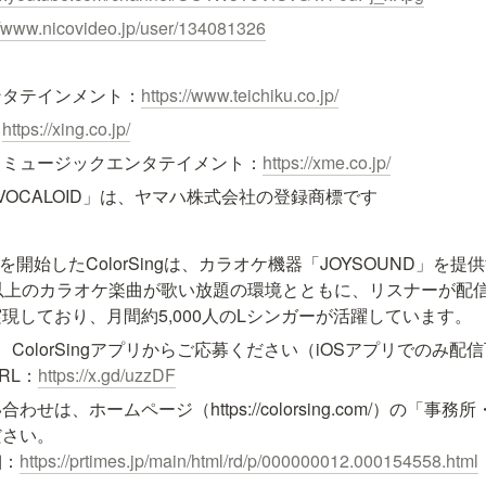
//www.nicovideo.jp/user/134081326
ンタテインメント：
https://www.teichiku.co.jp/
：
https://xing.co.jp/
・ミュージックエンタテイメント：
https://xme.co.jp/
VOCALOID」は、ヤマハ株式会社の登録商標です
スを開始したColorSingは、カラオケ機器「JOYSOUND」を
以上のカラオケ楽曲が歌い放題の環境とともに、リスナーが配
現しており、月間約5,000人のLシンガーが活躍しています。
ColorSingアプリからご応募ください（iOSアプリでのみ配信
RL：
https://x.gd/uzzDF
せは、ホームページ（https://colorsing.com/）の「事
さい。

細：
https://prtimes.jp/main/html/rd/p/000000012.000154558.html