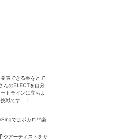
して発表できる事をとて
んのELECTを自分
タートラインに立ちま
の挑戦です！！
rSingではボカロ™楽
い手やアーティストをサ