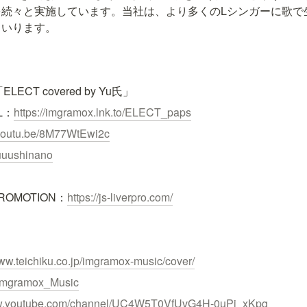
を続々と実施しています。当社は、より多くのLシンガーに歌で
まいります。
LECT covered by Yu氏」
RL：
https://imgramox.lnk.to/ELECT_paps
/youtu.be/8M77WtEwi2c
yuuushinano
PROMOTION：
https://js-liverpro.com/
www.teichiku.co.jp/imgramox-music/cover/
m/Imgramox_Music
ww.youtube.com/channel/UC4W5T0VfUvG4H-0uPj_xKpg