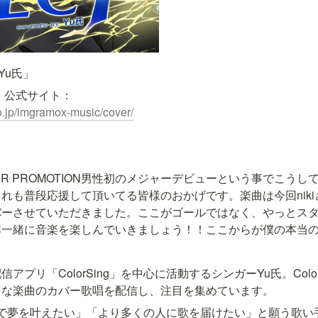
y Yu氏」
co.jp/imgramox-music/cover/
LIVER PROMOTION男性初のメジャーデビューという事でこう
れも普段応援して頂いてる皆様のおかげです。楽曲は今回nikiさ
バーさせていただきました。ここがゴールではなく、やっとス
非一緒に音楽を楽しんでいきましょう！！ここからが僕の本当
アプリ「ColorSing」を中心に活動するシンガーYu氏。Colo
まな楽曲のカバー歌唱を配信し、注目を集めています。
は、「歌で夢を叶えたい」「より多くの人に歌を届けたい」と願う歌