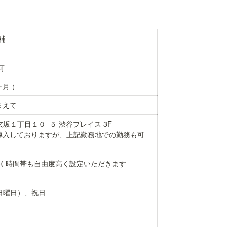
補
月 ）
まえて
道玄坂１丁目１０−５ 渋谷プレイス 3F

日曜日）、祝日
