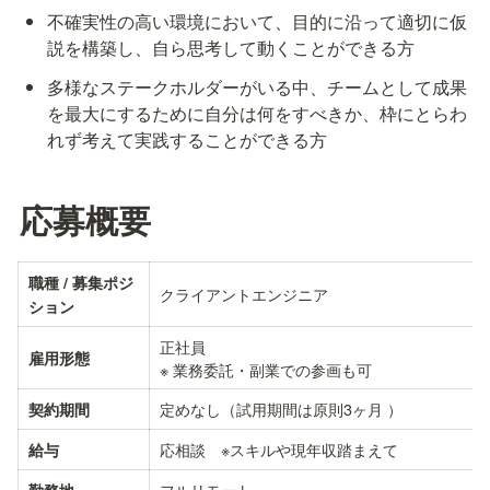
不確実性の高い環境において、目的に沿って適切に仮
説を構築し、自ら思考して動くことができる方
多様なステークホルダーがいる中、チームとして成果
を最大にするために自分は何をすべきか、枠にとらわ
れず考えて実践することができる方
応募概要
職種 / 募集ポジ
クライアントエンジニア
ション
正社員

雇用形態
※ 業務委託・副業での参画も可
定めなし（試用期間は原則3ヶ月 ）
契約期間
応相談　※スキルや現年収踏まえて
給与
フルリモート